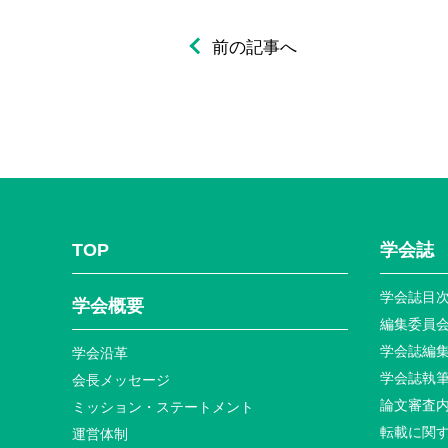
前の記事へ
TOP
学会誌
学会誌目
学会概要
編集委員
学会誌編
学会沿革
学会誌執
会長メッセージ
論文審査
ミッション・ステートメント
転載に関
運営体制