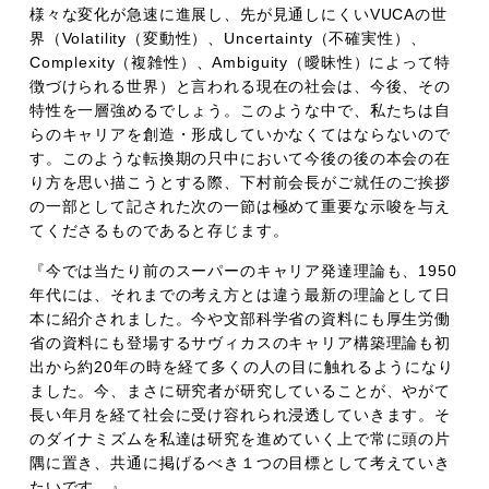
様々な変化が急速に進展し、先が見通しにくいVUCAの世
界（Volatility（変動性）、Uncertainty（不確実性）、
Complexity（複雑性）、Ambiguity（曖昧性）によって特
徴づけられる世界）と言われる現在の社会は、今後、その
特性を一層強めるでしょう。このような中で、私たちは自
らのキャリアを創造・形成していかなくてはならないので
す。このような転換期の只中において今後の後の本会の在
り方を思い描こうとする際、下村前会長がご就任のご挨拶
の一部として記された次の一節は極めて重要な示唆を与え
てくださるものであると存じます。
『今では当たり前のスーパーのキャリア発達理論も、1950
年代には、それまでの考え方とは違う最新の理論として日
本に紹介されました。今や文部科学省の資料にも厚生労働
省の資料にも登場するサヴィカスのキャリア構築理論も初
出から約20年の時を経て多くの人の目に触れるようになり
ました。今、まさに研究者が研究していることが、やがて
長い年月を経て社会に受け容れられ浸透していきます。そ
のダイナミズムを私達は研究を進めていく上で常に頭の片
隅に置き、共通に掲げるべき１つの目標として考えていき
たいです。』