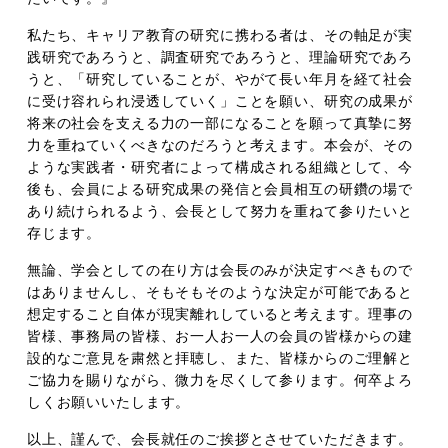
私たち、キャリア教育の研究に携わる者は、その軸足が実
践研究であろうと、調査研究であろうと、理論研究であろ
うと、「研究していることが、やがて長い年月を経て社会
に受け容れられ浸透していく」ことを願い、研究の成果が
将来の社会を支える力の一部になることを願って真摯に努
力を重ねていくべきなのだろうと考えます。本会が、その
ような実践者・研究者によって構成される組織として、今
後も、会員による研究成果の発信と会員相互の研鑽の場で
あり続けられるよう、会長として努力を重ねて参りたいと
存じます。
無論、学会としての在り方は会長のみが決定すべきもので
はありませんし、そもそもそのような決定が可能であると
想定すること自体が現実離れしていると考えます。理事の
皆様、事務局の皆様、お一人お一人の会員の皆様からの建
設的なご意見を粛然と拝聴し、また、皆様からのご理解と
ご協力を賜りながら、微力を尽くして参ります。何卒よろ
しくお願いいたします。
以上、謹んで、会長就任のご挨拶とさせていただきます。