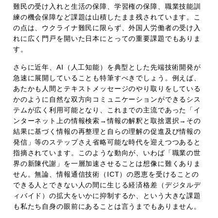
難民の受け入れと生活の保障、学習権の保障、職業技能訓
練の機会保障など課題は山積したまま残されています。こ
の点は、ウクライナ難民に限らず、外国人労働者の受け入
れに広く門戸を開いた日本にとっての重要課題でもありま
す。
さらに近年、AI（人工知能）を典型とした先端技術開発が
急速に展開していることも特筆すべきでしょう。例えば、
あたかも人間とテキストメッセージのやり取りをしている
かのように自然な双方向コミュニケーションができるシス
テムが広く利用可能となり、これまでの主流であった「イ
ンターネット上の情報検索→情報の解釈と取捨選択→その
結果に基づく情報の再整理と自らの理解の促進及び情報の
発信」等のステップさえ省略可能な時代を迎えつつあると
指摘されています。このような動向が、いわば「職業の世
界の新陳代謝」を一層加速させることは想像に難くありま
せん。無論、情報通信技術（ICT）の恩恵を受けることの
できる人とできない人の間に生じる経済格差（デジタルデ
ィバイド）の拡大をいかに抑制するか、という大きな課題
も私たち自身の眼前にあることは言うまでもありません。