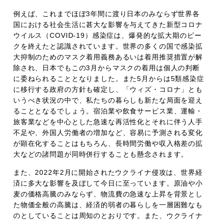
例えば、これまでほぼ3年間に渡り日本のみならず世界各
国における社会生活に甚大な影響を与えてきた新型コロナ
ウイルス（COVID-19）感染症は、爆発的な拡大期のピー
クを終えたと認識されています。世界の多くの国で感染拡
大抑制のためのマスク着用義務あるいは着用推奨措置が解
除され、日本でもこの3月からマスクの着用は個人の判断
に委ねられることとなりました。また5月からは5類感染症
に移行する政府の方針も確定し、「ウィズ・コロナ」とも
いうべき状況の中で、私たちの暮らしも新たな局面を迎え
ることとなるでしょう。宿泊業や飲食サービス業、運輸・
旅客業などを中心とした急速な再活性化とそれに伴う人手
不足や、外国人労働者の増加など、容易に予測される変化
が顕在化することはもちろん、長時間労働や収入格差の拡
大などの諸問題が同時併行することも懸念されます。
また、2022年2月に開始されたウクライナ侵攻は、世界経
済に多大な影響を及ぼして今日に至っています。原油や小
麦の価格高騰のみならず、物流費の急速な上昇を背景とし
た物価全般の高騰は、経済的弱者の暮らしを一層困難なも
のとしていることは周知のとおりです。また、ウクライナ