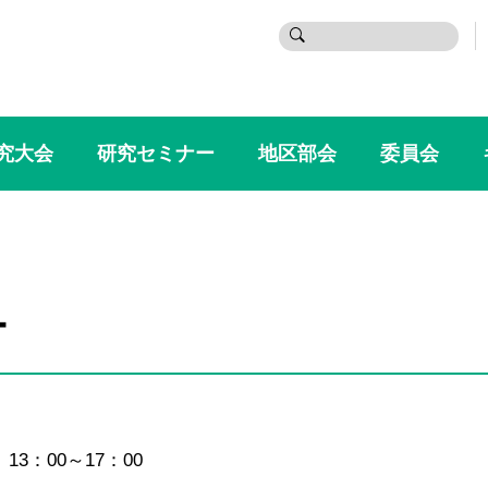
検
索:
究大会
研究セミナー
地区部会
委員会
ー
3：00～17：00