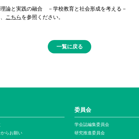
論と実践の融合 －学校教育と社会形成を考える－
は、
こちら
を参照ください。
一覧に戻る
委員会
次
学会誌編集委員会
会からお願い
研究推進委員会