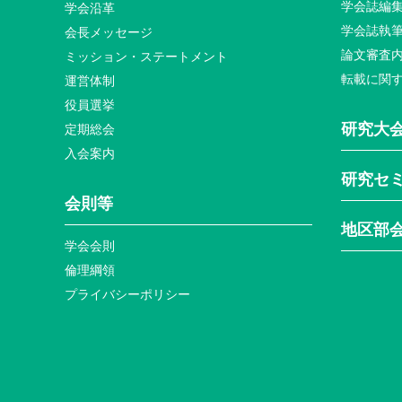
学会誌編
学会沿革
学会誌執
会長メッセージ
論文審査
ミッション・ステートメント
転載に関
運営体制
役員選挙
研究大
定期総会
入会案内
研究セ
会則等
地区部
学会会則
倫理綱領
プライバシーポリシー