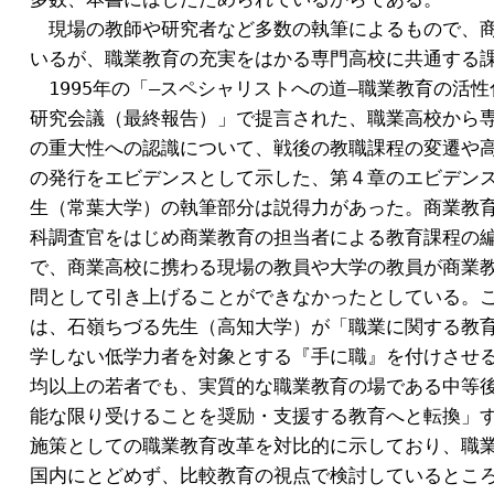
　現場の教師や研究者など多数の執筆によるもので、商
いるが、職業教育の充実をはかる専門高校に共通する課
　1995年の「―スペシャリストへの道―職業教育の活性
研究会議（最終報告）」で提言された、職業高校から専
の重大性への認識について、戦後の教職課程の変遷や高
の発行をエビデンスとして示した、第４章のエビデンス
生（常葉大学）の執筆部分は説得力があった。商業教育
科調査官をはじめ商業教育の担当者による教育課程の編
で、商業高校に携わる現場の教員や大学の教員が商業教
問として引き上げることができなかったとしている。こ
は、石嶺ちづる先生（高知大学）が「職業に関する教育
学しない低学力者を対象とする『手に職』を付けさせる
均以上の若者でも、実質的な職業教育の場である中等後
能な限り受けることを奨励・支援する教育へと転換」す
施策としての職業教育改革を対比的に示しており、職業
国内にとどめず、比較教育の視点で検討しているところ