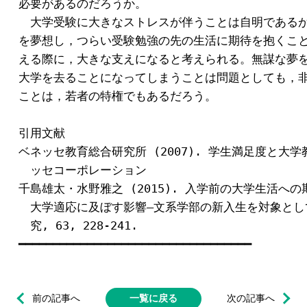
必要があるのだろうか。

　大学受験に大きなストレスが伴うことは自明であるが
を夢想し，つらい受験勉強の先の生活に期待を抱くこと
える際に，大きな支えになると考えられる。無謀な夢を
大学を去ることになってしまうことは問題としても，非
ことは，若者の特権でもあるだろう。

引用文献

ベネッセ教育総合研究所 (2007). 学生満足度と大学教
　ッセコーポレーション

千島雄太・水野雅之 (2015). 入学前の大学生活への
　大学適応に及ぼす影響―文系学部の新入生を対象として
　究, 63, 228-241.

前の記事へ
一覧に戻る
次の記事へ