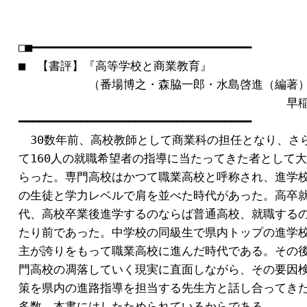
□■━━━━━━━━━━━━━━━━━━━━━━━━━━━━━━━━

■　【書評】『高等学校と商業教育』

　　　　　　（番場博之・森脇一郎・水島啓進（編著）八
　　　　　　　　　　　　　　　　　　　　　　　早稲
━━━━━━━━━━━━━━━━━━━━━━━━━━━━━━━━━━

　30数年前、高校教師として商業科の担任となり、さら
て160人の就職希望者の指導に当たってきた者として大
らった。専門高校はかつて職業高校と呼称され、進学校
の生徒と学力レベルで肩を並べた時代があった。高卒就
代、高校卒業後進学するのならば普通高校、就職するの
たり前であった。中学校の同級生で県内トップの進学校
主が誇りをもって職業高校に進んだ時代である。その後
門高校の凋落していく現実に直面しながら、その要因検
策を県内の進路指導を担当する先生方と話し合ってきた
多数、本書にはしたためられているからである。
