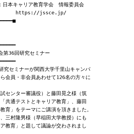
発行：日本キャリア教育学会　情報委員会

ttps://jssce.jp/

━━━━■

━━━━━

第36回研究セミナー

━━━━━

回研究セミナーが関西大学千里山キャンパ

会員・非会員あわせて126名の方々に

試センター審議役）と藤田晃之様（筑

「共通テストとキャリア教育」、藤田

教育」をテーマにご講演を頂きました。

、三村隆男様（早稲田大学教授）にも

ア教育」と題して議論が交わされまし
