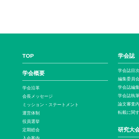
TOP
学会誌
学会誌目
学会概要
編集委員
学会誌編
学会沿革
学会誌執
会長メッセージ
論文審査
ミッション・ステートメント
転載に関
運営体制
役員選挙
研究大
定期総会
入会案内