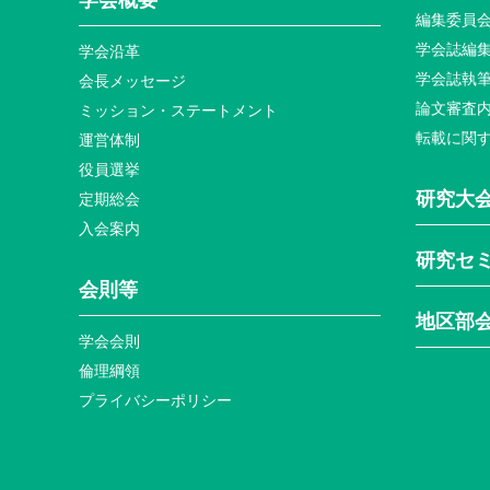
学会概要
編集委員
学会誌編
学会沿革
学会誌執
会長メッセージ
論文審査
ミッション・ステートメント
転載に関
運営体制
役員選挙
研究大
定期総会
入会案内
研究セ
会則等
地区部
学会会則
倫理綱領
プライバシーポリシー