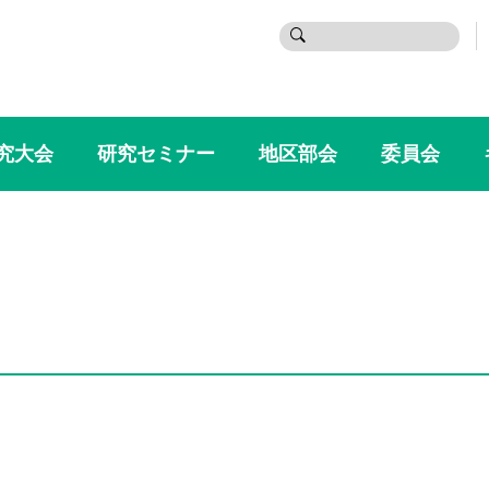
検
索:
究大会
研究セミナー
地区部会
委員会