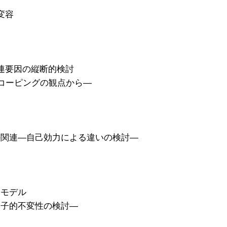
変容
連要因の縦断的検討
レスコーピングの観点から―
の関連―自己効力による違いの検討―
とモデル
因子的不変性の検討―