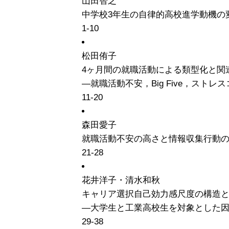
山田智之
中学校3年生の自律的高校進学動機の
1-10
松田侑子
4ヶ月間の就職活動による類型化と関
―就職活動不安，Big Five，スト
11-20
森田愛子
就職活動不安の高さと情報収集行動
21-28
花井洋子・清水和秋
キャリア選択自己効力感尺度の構造
―大学生と工業高校生を対象とした
29-38