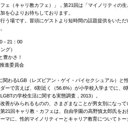
フェ（キャリ教カフェ）」，第21回は「マイノリティの
参加を心よりお待ちしております。
を行う場です。冒頭にゲストより短時間の話題提供をいただ
す。
0－21：00
ィング）
と豊かさ！
究推進委員会
向に関わるLGB（レズビアン・ゲイ・バイセクシュアル）と
ーで言えば、6割近く（56.6%）が小学校入学までに、8
GBTの学校生活に関する実態調査，2013）。
に改善がみられるものの、さまざまなことが男女別になって
第21回キャリ教・カフェは、自由学園の高野慎太郎氏を
テーマに、性的マイノリティーとキャリア教育についてトー