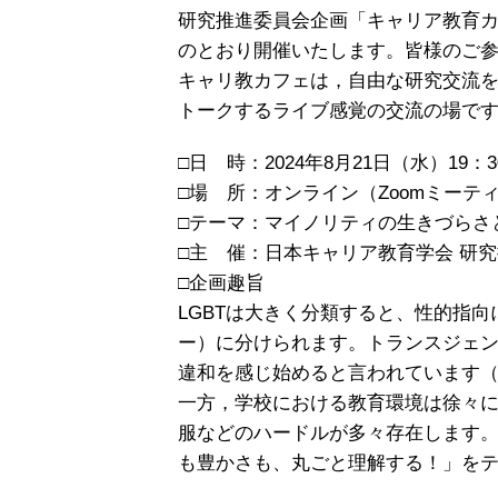
研究推進委員会企画「キャリア教育カ
のとおり開催いたします。皆様のご
キャリ教カフェは，自由な研究交流
トークするライブ感覚の交流の場で
□日 時：2024年8月21日（水）19：3
□場 所：オンライン（Zoomミーテ
□テーマ：マイノリティの生きづらさ
□主 催：日本キャリア教育学会 研
□企画趣旨
LGBTは大きく分類すると、性的指
ー）に分けられます。トランスジェンダ
違和を感じ始めると言われています（L
一方，学校における教育環境は徐々
服などのハードルが多々存在します。
も豊かさも、丸ごと理解する！」を