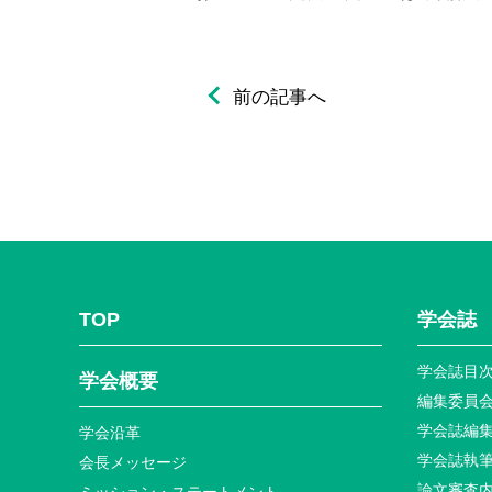
前の記事へ
TOP
学会誌
学会誌目
学会概要
編集委員
学会誌編
学会沿革
学会誌執
会長メッセージ
論文審査