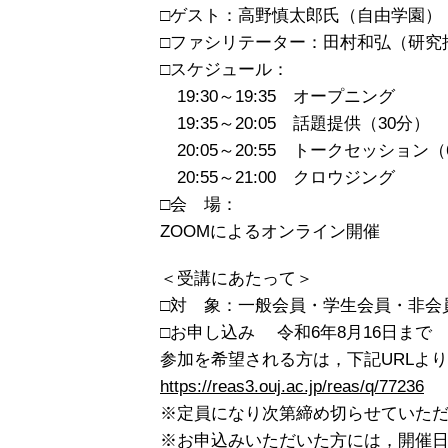
□ゲスト：高野慎太郎氏（自由学園）
□ファシリテーター：田村和弘（研究
□スケジュール：
19:30～19:35 オープニング
19:35～20:05 話題提供（30分）
20:05～20:55 トークセッション（
20:55～21:00 クロウジング
□会 場：
ZOOMによるオンライン開催
＜受講にあたって＞
□対 象：一般会員・学生会員・非会員
□お申し込み 令和6年8月16日まで
参加を希望される方は，下記URLよ
https://reas3.ouj.ac.jp/reas/q/77236
※定員になり次第締め切らせていた
※お申込みいただいた方には，開催