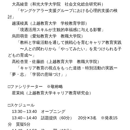
大高綾音（和光大学大学院 社会文化総合研究科）
「ヤングケアラー支援グループにおける心理的支援の検
討」
越溪稜真（上越教育大学 学校教育学部）
「境遇活用スキルが主観的幸福感に与える影響」
烏田萌音（愛知教育大学 教職大学院）
「教科と学級活動を通して挑戦心を育むキャリア教育実践
〜人との関わりから「やってみたい」を見つけられる子
どもの育成〜」
髙松杏里・佐藤皓（上越教育大学 教職大学院）
「キャリア教育の視点をもった道徳・特別活動の実践ー
「夢・志」「学習の意味づけ」」
□ファシリテーター ※敬称略
星茉純（上越教育大学キャリア教育研究会）
□スケジュール
13:30～13:40 オープニング
13:40～14:40 話題提供（60分） 20分✕3名 ※発表15
分 質疑5分