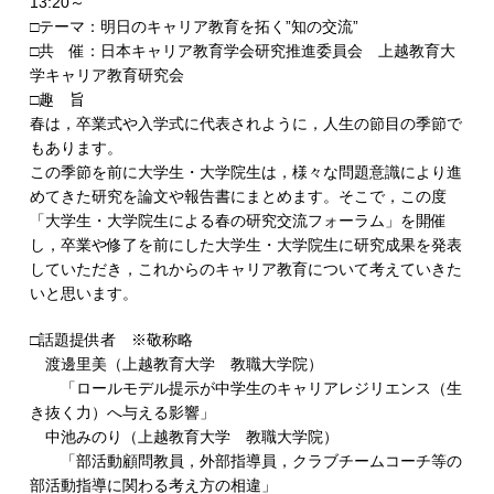
13:20～
□テーマ：明日のキャリア教育を拓く”知の交流”
□共 催：日本キャリア教育学会研究推進委員会 上越教育大
学キャリア教育研究会
□趣 旨
春は，卒業式や入学式に代表されように，人生の節目の季節で
もあります。
この季節を前に大学生・大学院生は，様々な問題意識により進
めてきた研究を論文や報告書にまとめます。そこで，この度
「大学生・大学院生による春の研究交流フォーラム」を開催
し，卒業や修了を前にした大学生・大学院生に研究成果を発表
していただき，これからのキャリア教育について考えていきた
いと思います。
□話題提供者 ※敬称略
渡邊里美（上越教育大学 教職大学院）
「ロールモデル提示が中学生のキャリアレジリエンス（生
き抜く力）へ与える影響」
中池みのり（上越教育大学 教職大学院）
「部活動顧問教員，外部指導員，クラブチームコーチ等の
部活動指導に関わる考え方の相違」