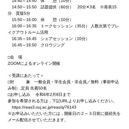
14:40～14:50 休 憩（10分）
14:50～15:50 話題提供（60分） 20分✕3名 ※発表15
分 質疑5分
15:50～16:00 休 憩（10分）
16:00～16:35 トークセッション（35分） 人数次第でブレ
イクアウトルーム活用
16:35～16:45 シェアセッション（10分）
16:45～16:50 クロウジング
□会 場
ZOOMによるオンライン開催
＜受講にあたって＞
□対 象 一般会員・学生会員・非会員／無料（事前申込
み制）,定員 先着50名
□お申し込み 令和6年2月8日まで
参加を希望される方は，下記URLよりお申し込みください。
https://reas3.ouj.ac.jp/reas/q/76143
※お申込みいただいた方には，開催日の２～３日前に接続先を
メール配信させていただきます。