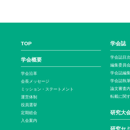
TOP
学会誌
学会誌目
学会概要
編集委員
学会誌編
学会沿革
学会誌執
会長メッセージ
論文審査
ミッション・ステートメント
転載に関
運営体制
役員選挙
研究大
定期総会
入会案内
研究セ