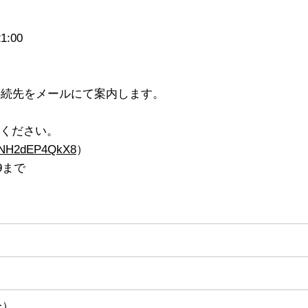
）
:00
接続先をメールにて案内します。
みください。
hpiNH2dEP4QkX8
）
9まで
分）