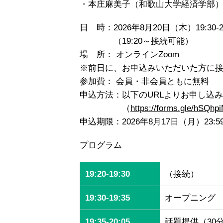
・本庄麻美子（和歌山大学経済学部
日 時：2026年8月20日（木）19:30-21
（19:20～接続可能）
場 所： オンラインZoom
※前日に、お申込みいただいた方に
参加費： 会員・非会員ともに無料
申込方法：以下のURLよりお申し込
（
https://forms.gle/hSQ
申込期限：2026年8月17日（月）23:5
プログラム
19:20-19:30
（接続）
19:30-19:35
オープニング
19:35-20:05
話題提供（30