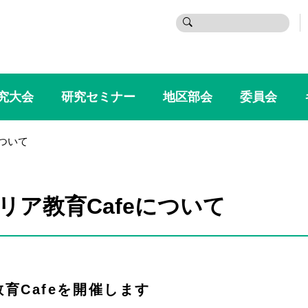
検
索:
究大会
研究セミナー
地区部会
委員会
について
ャリア教育Cafeについて
教育Cafeを開催します