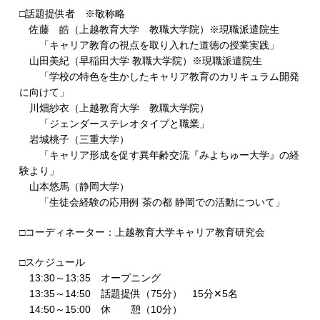
□話題提供者 ※敬称略
佐藤 皓（上越教育大学 教職大学院）※現職派遣院生
「キャリア教育の視点を取り入れた道徳の授業実践」
山田美紀（早稲田大学 教職大学院）※現職派遣院生
「学校の特色を生かしたキャリア教育のカリキュラム開発
に向けて」
川畑紗衣（上越教育大学 教職大学院）
「ジェンダーステレオタイプと職業」
岩城桃子（三重大学）
「キャリア形成を促す異年齢交流『みよちゅー大学』の経
験より」
山本悠馬（静岡大学）
「生徒会経験の応用例 茶の都 静岡での活動について」
□コーディネーター：上越教育大学キャリア教育研究会
□スケジュール
13:30～13:35 オープニング
13:35～14:50 話題提供（75分） 15分✕5名
14:50～15:00 休 憩（10分）