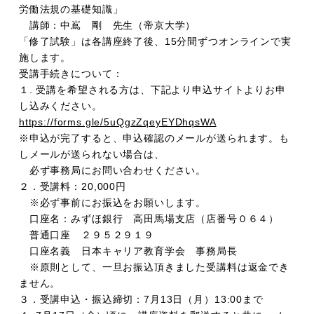
労働法規の基礎知識」
講師：中嶌 剛 先生（帝京大学）
「修了試験」は各講座終了後、15分間ずつオンラインで実
施します。
受講手続きについて：
１. 受講を希望される方は、下記より申込サイトよりお申
し込みください。
https://forms.gle/5uQgzZqeyEYDhqsWA
※申込が完了すると、申込確認のメールが送られます。も
しメールが送られない場合は、
必ず事務局にお問い合わせください。
２．受講料：20,000円
※必ず事前にお振込をお願いします。
口座名：みずほ銀行 高田馬場支店（店番号０６４）
普通口座 ２９５２９１９
口座名義 日本キャリア教育学会 事務局長
※原則として、一旦お振込頂きました受講料は返金でき
ません。
３．受講申込・振込締切：7月13日（月）13:00まで