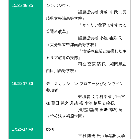
15:25-16:25
シンポジウム
話題提供者 舟越 裕 氏（長
崎県立松浦高等学校）
「キャリア教育ですすめる
普通科改革」
話題提供者 小池 楠男 氏
（大分県立中津南高等学校）
「地域や企業と連携したキ
ャリア教育の実際」
司会 宮原 清 氏（福岡県立
西田川高等学校）
16:35-17:20
ディスカッション フロアー及びオンライン
参加者
登壇者 文部科学省 担当官
様 藤田 晃之 舟越 裕 小池 楠男 の各氏
指定討論者 田﨑 徳友 氏
（学校法人福原学園）
17:25-17:40
総括
三村 隆男 氏（早稲田大学