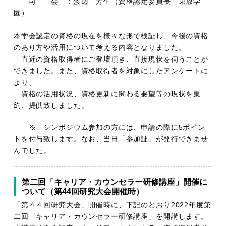
司 会 ：渡辺 芳生（資格認定委員長 東放学
園）
本学会認定の資格の現在を様々な形で検証し、今後の資格
のあり方や活用について考える内容となりました。
直近の資格取得者にご登壇頂き、直接現状を伺うことが
できました。また、資格取得者を対象にしたアンケートに
より、
資格の活用状況、資格更新に関わる要望等の現状を集
約、提供致しました。
※ シンポジウム参加の方には、申請の際に5ポイン
トを付与致します。なお、当日「参加証」が発行できませ
んでした。
第二回「キャリア・カウンセラー研修講座」開催に
ついて（第44回研究大会開催時）
「第４４回研究大会」開催時に、下記のとおり2022年度第
二回「キャリア・カウンセラー研修講座」を開講します。