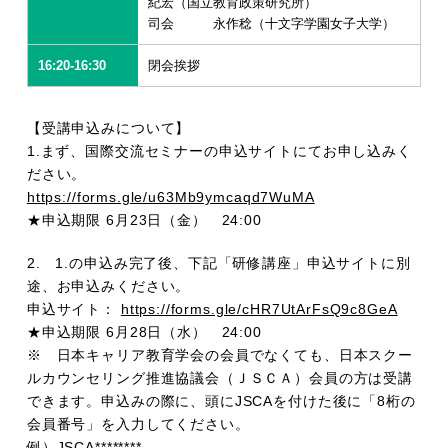
紀宏（国立教育政策研究所）
司会 永作稔（十文字学園女子大学）
16:20-16:30
閉会挨拶
【受講申込みについて】
1.まず、国際交流セミナーの申込サイトにてお申し込みく
ださい。
https://forms.gle/u63Mb9ymcaqd7WuMA
★申込期限 6月23日（金） 24:00
2. 1.の申込み完了後、下記「研修講座」申込サイトに別
途、お申込みください。
申込サイト：
https://forms.gle/cHR7UtArFsQ9c8GeA
★申込期限 6月28日（水） 24:00
※ 日本キャリア教育学会の会員でなくても、日本スクー
ルカウンセリング推進協議会（ＪＳＣＡ）会員の方は受講
できます。申込みの際に、頭にJSCAを付けた後に「8桁の
会員番号」を入力してください。
例）JSCA********