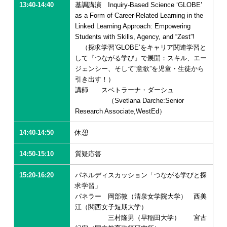
13:40-14:40
基調講演 Inquiry-Based Science ‘GLOBE’
as a Form of Career-Related Learning in the
Linked Learning Approach: Empowering
Students with Skills, Agency, and “Zest”!
（探求学習’GLOBE’をキャリア関連学習と
して『つながる学び』で展開：スキル、エー
ジェンシー、そして”意欲”を児童・生徒から
引き出す！）
講師 スベトラーナ・ダーシュ
（Svetlana Darche:Senior
Research Associate,WestEd）
14:40-14:50
休憩
14:50-15:10
質疑応答
15:20-16:20
パネルディスカッション「つながる学びと探
求学習」
パネラー 岡部敦（清泉女学院大学） 西美
江（関西女子短期大学）
三村隆男（早稲田大学） 宮古