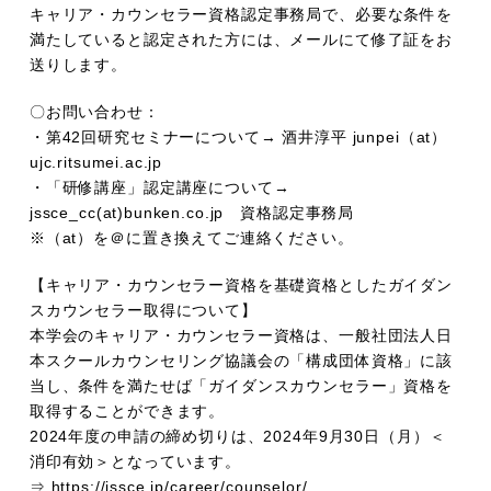
キャリア・カウンセラー資格認定事務局で、必要な条件を
満たしていると認定された方には、メールにて修了証をお
送りします。
〇お問い合わせ：
・第42回研究セミナーについて→ 酒井淳平 junpei（at）
ujc.ritsumei.ac.jp
・「研修講座」認定講座について→
jssce_cc(at)bunken.co.jp 資格認定事務局
※（at）を＠に置き換えてご連絡ください。
【キャリア・カウンセラー資格を基礎資格としたガイダン
スカウンセラー取得について】
本学会のキャリア・カウンセラー資格は、一般社団法人日
本スクールカウンセリング協議会の「構成団体資格」に該
当し、条件を満たせば「ガイダンスカウンセラー」資格を
取得することができます。
2024年度の申請の締め切りは、2024年9月30日（月）＜
消印有効＞となっています。
⇒
https://jssce.jp/career/counselor/