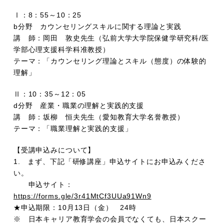
Ⅰ：8：55～10：25
b分野 カウンセリングスキルに関する理論と実践
講 師：岡田 敦史先生（弘前大学大学院保健学研究科/医
学部心理支援科学科准教授）
テーマ：「カウンセリング理論とスキル（態度）の体験的
理解」
Ⅱ：10：35～12：05
d分野 産業・職業の理解と実践的支援
講 師：坂柳 恒夫先生（愛知教育大学名誉教授）
テーマ：「職業理解と実践的支援」
【受講申込みについて】
1. まず、下記「研修講座」申込サイトにお申込みくださ
い。
申込サイト：
https://forms.gle/3r41MtCf3UUa91Wn9
★申込期限：10月13日（金） 24時
※ 日本キャリア教育学会の会員でなくても、日本スクー