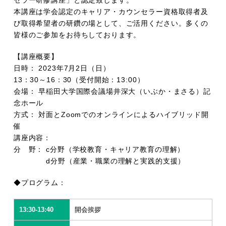
セラー研修講座」と認定致します。
本講座は学会認定のキャリア・カウンセラー資格取得者及
び取得希望者の研鑽の場として、ご活用ください。多くの
皆様のご参加をお待ちしております。
【講座概要】
日時： 2023年7月2日（日）
13：30～16：30（受付開始：13:00）
会場： 早稲田大学国際会議場井深大（いぶか・まさる）記
念ホール
方式： 対面とZoomでのオンラインによるハイブリッド開
催
講座内容：
分 野： c分野（学校教育・キャリア教育の理解）
d分野（産業・職業の理解と実践的支援）
◆プログラム：
13:30-13:40
開会挨拶