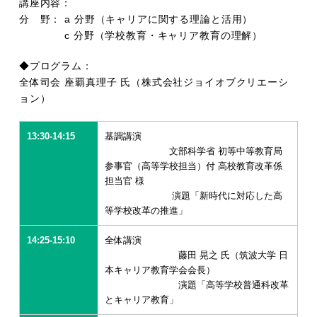
講座内容：
分 野： a 分野（キャリアに関する理論と活用）
c 分野（学校教育・キャリア教育の理解）
◆プログラム：
全体司会 座覇真理子 氏（株式会社ジョイオブクリエーシ
ョン）
13:30-14:15
基調講演
文部科学省 初等中等教育局
参事官（高等学校担当）付 高校教育改革係
担当官 様
演題「新時代に対応した高
等学校改革の推進」
14:25-15:10
全体講演
藤田 晃之 氏（筑波大学 日
本キャリア教育学会会長）
演題「高等学校普通科改革
とキャリア教育」