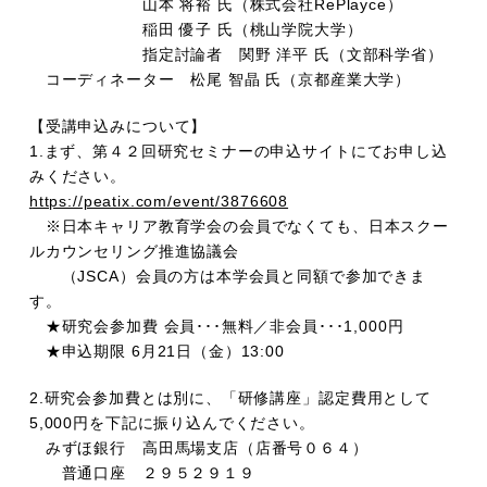
山本 将裕 氏（株式会社RePlayce）
稲田 優子 氏（桃山学院大学）
指定討論者 関野 洋平 氏（文部科学省）
コーディネーター 松尾 智晶 氏（京都産業大学）
【受講申込みについて】
1.まず、第４２回研究セミナーの申込サイトにてお申し込
みください。
https://peatix.com/event/3876608
※日本キャリア教育学会の会員でなくても、日本スクー
ルカウンセリング推進協議会
（JSCA）会員の方は本学会員と同額で参加できま
す。
★研究会参加費 会員･･･無料／非会員･･･1,000円
★申込期限 6月21日（金）13:00
2.研究会参加費とは別に、「研修講座」認定費用として
5,000円を下記に振り込んでください。
みずほ銀行 高田馬場支店（店番号０６４）
普通口座 ２９５２９１９