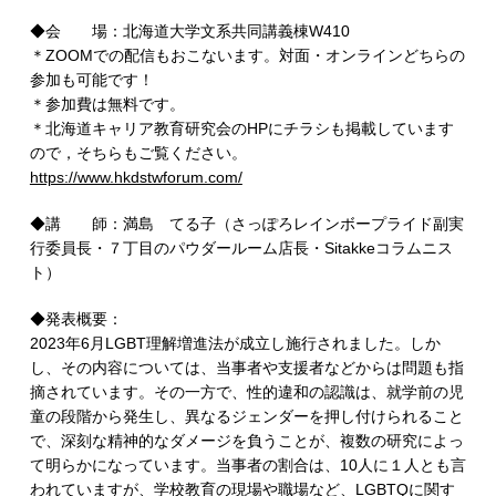
◆会 場：北海道大学文系共同講義棟W410
＊ZOOMでの配信もおこないます。対面・オンラインどちらの
参加も可能です！
＊参加費は無料です。
＊北海道キャリア教育研究会のHPにチラシも掲載しています
ので，そちらもご覧ください。
https://www.hkdstwforum.com/
◆講 師：満島 てる子（さっぽろレインボープライド副実
行委員長・７丁目のパウダールーム店長・Sitakkeコラムニス
ト）
◆発表概要：
2023年6月LGBT理解増進法が成立し施行されました。しか
し、その内容については、当事者や支援者などからは問題も指
摘されています。その一方で、性的違和の認識は、就学前の児
童の段階から発生し、異なるジェンダーを押し付けられること
で、深刻な精神的なダメージを負うことが、複数の研究によっ
て明らかになっています。当事者の割合は、10人に１人とも言
われていますが、学校教育の現場や職場など、LGBTQに関す