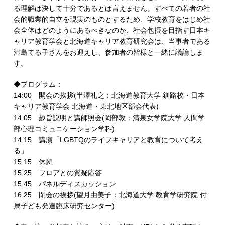
る理解は決して十分であるとは言えません。すべての若者の社
会的職業的自立を現実のものとするため、学校教育をはじめ社
会全体はどのようにあるべきなのか、社会包摂を目指す日本キ
ャリア教育学会と北海道キャリア教育研究会は、当事者である
満島てる子さんをお迎えし、参加者の皆様と一緒に議論しま
す。
◆プログラム：
14:00 開会の挨拶(半澤礼之：北海道教育大学 釧路校・日本
キャリア教育学会 北海道・東北地区部会代表)
14:05 趣旨説明と講師照会(岡部敦：清泉女学院大学 人間学
部心理コミュニケーション学科)
14:15 講演「LGBTQのライフキャリアと教育について考え
る」
15:15 休憩
15:25 フロアとの質疑応答
15:45 パネルディスカッション
16:25 閉会の挨拶(望月由美子：北海道大学 教育学研究院 付
属子ども発達臨床研究センター)