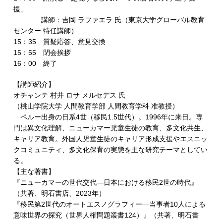
援」
講師：吉岡 ラファエラ 氏（東京大学グローバル教育
センター 特任講師）
15：35 質疑応答、意見交換
15：55 閉会挨拶
16：00 終了
【講師紹介】
オチャンテ 村井 ロサ メルセデス 氏
（桃山学院大学 人間教育学部 人間教育学科 准教授）
ペルー出身の日系4世（移民1.5世代）。1996年に来日。専
門は異文化理解、ニューカマー児童生徒の教育、多文化共生、
キャリア教育。外国人児童生徒のキャリア形成支援やエスニッ
クコミュニティ、多文化保育の実態を主な研究テーマとしてい
る。
【主な著書】
『ニューカマーの世代交代―日本における移民2世の時代』
（共著、明石書店、2023年）
『移民第2世代のオートエスノグラフィー―当事者10人による
意味世界の探究（世界人権問題叢書124）』（共著、明石書