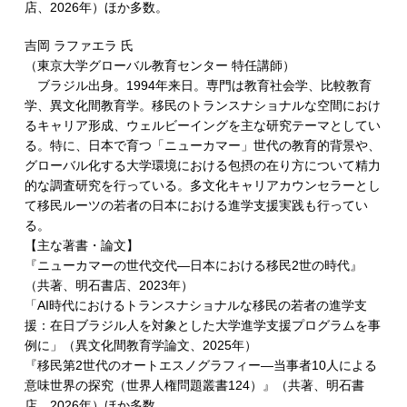
店、2026年）ほか多数。
吉岡 ラファエラ 氏
（東京大学グローバル教育センター 特任講師）
ブラジル出身。1994年来日。専門は教育社会学、比較教育
学、異文化間教育学。移民のトランスナショナルな空間におけ
るキャリア形成、ウェルビーイングを主な研究テーマとしてい
る。特に、日本で育つ「ニューカマー」世代の教育的背景や、
グローバル化する大学環境における包摂の在り方について精力
的な調査研究を行っている。多文化キャリアカウンセラーとし
て移民ルーツの若者の日本における進学支援実践も行ってい
る。
【主な著書・論文】
『ニューカマーの世代交代―日本における移民2世の時代』
（共著、明石書店、2023年）
「AI時代におけるトランスナショナルな移民の若者の進学支
援：在日ブラジル人を対象とした大学進学支援プログラムを事
例に」（異文化間教育学論文、2025年）
『移民第2世代のオートエスノグラフィー―当事者10人による
意味世界の探究（世界人権問題叢書124）』（共著、明石書
店、2026年）ほか多数。