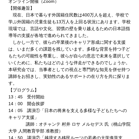
オンライン開催（Zoom）
【開催趣旨】
現在、日本で暮らす外国籍住民数は400万人を超え、学校で
学ぶ外国籍の児童生徒も13万人を上回る状況にあります。学校
現場では、言語や文化、習慣の壁を乗り越えるための日本語指
導等の支援が各地で進められてきました。
しかし一方で、彼らの卒業後のキャリア形成に関する支援
は、いまだ多くの課題を残しています。多様な背景を持つ子ど
もたちの可能性を尊重し、彼らが自らの意志で未来を選択して
いくために、私たちはどのような伴走ができるのでしょうか。
本研究会では、当事者としての視点と専門的な知見を併せ持つ
講師をお招きし、実効性のあるサポートの在り方を共に探りま
す。
【プログラム】
13：45 受付開始
14：00 開会挨拶
14：05 講演①「日本の将来を支える多様な子どもたちへの
キャリア支援」
講師：オチャンテ 村井 ロサ メルセデス 氏（桃山学院
大学 人間教育学部 准教授）
14：50 講演②「越境する移民ルーツの若者の大学進学支