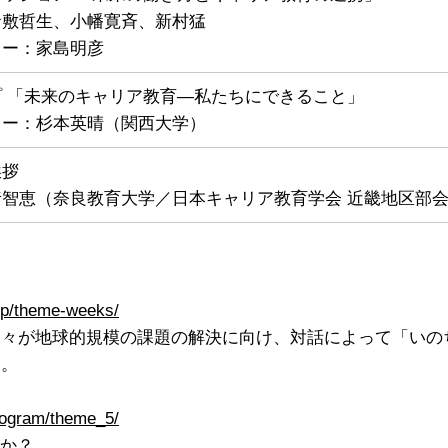
倉敷哲生、小幡寛斉、新村猛
ター：家島明彦
 「未来のキャリア教育—私たちにできること」
ター：杉本英晴（関西大学）
挨拶
智恵（奈良教育大学／日本キャリア教育学会 近畿地区部
ip/theme-weeks/
国々が地球的規模の課題の解決に向け、対話によって「いの
す。
rogram/theme_5/
のか？