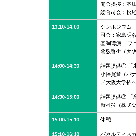
開会挨拶：本庄
総合司会：松
13:10-14:00
シンポジウム 
司会：家島明
基調講演 「フ
倉敷哲生（大
14:00-14:30
話題提供① 「
小幡寛斉（パナ
／大阪大学招
14:30-15:00
話題提供② 「
新村猛（株式会
15:00-15:10
休憩
15:10-16:10
パネルディスカ