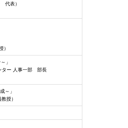
会 代表）
授）
ン～」
ンター 人事一部 部長
育成～」
員教授）