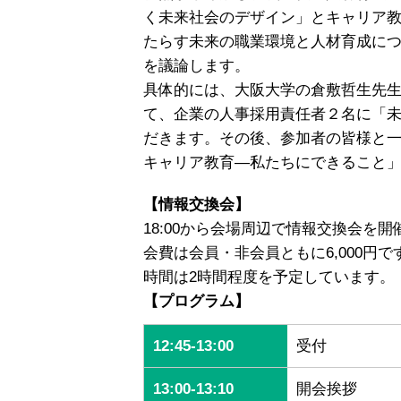
く未来社会のデザイン」とキャリア教
たらす未来の職業環境と人材育成に
を議論します。
具体的には、大阪大学の倉敷哲生先
て、企業の人事採用責任者２名に「
だきます。その後、参加者の皆様と
キャリア教育—私たちにできること
【情報交換会】
18:00から会場周辺で情報交換会を
会費は会員・非会員ともに6,000円で
時間は2時間程度を予定しています。
【プログラム】
12:45-13:00
受付
13:00-13:10
開会挨拶