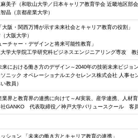
麻美子（和歌山大学／日本キャリア教育学会 近畿地区部
尾智晶（京都産業大学）
「大阪・関西万博が示す未来社会とキャリア教育の役割」
彦（大阪大学）
ューチャー・デザインと将来可能性教育」
阪大学大学院工学研究科ビジネスエンジニアリング専攻 教
未来における働き方のデザイン～2040年の技術未来ビジョ
ソニック オペレーショナルエクセレンス株式会社 人事セ
へい教員）
産業界と教育界の連携に向けて～AI実装、産学連携、人材
社GANKO 代表取締役／神戸大学バリュースクール 客
ッション 「未来の働き方とキャリア教育の連携」