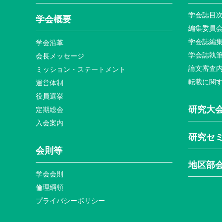
学会誌目
学会概要
編集委員
学会誌編
学会沿革
学会誌執
会長メッセージ
論文審査
ミッション・ステートメント
転載に関
運営体制
役員選挙
研究大
定期総会
入会案内
研究セ
会則等
地区部
学会会則
倫理綱領
プライバシーポリシー