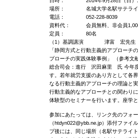
日時： 2014年9月28日（日）13:
場所： 名城大学名駅サテライト多目
電話： 052-228-8039
資料代： 会員無料、非会員1,000
定員： 80名
（1）基調講演 津富 宏先生（
「静岡方式と行動主義的アプローチ
プローチの実践体験事例」 （参考
総合司会：進行 沢田麻里 氏 今年
す。若年就労支援のあり方として各
なる行動主義的アプローチの理論と
行動主義的なアプローチとの関わり
体験型のセミナーを行います。座学と
参加にあたっては、リンク先のフォ
（htdyn022@ybb.ne.jp）添
プ後には、同じ場所（名駅サテライト内）