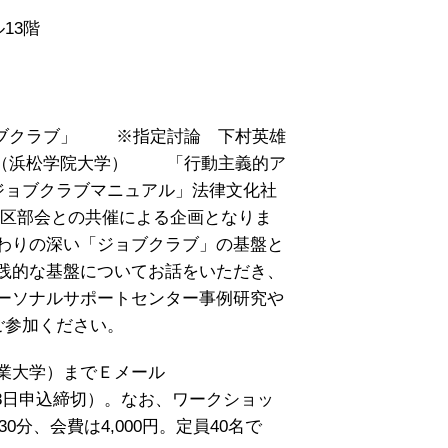
13階
ブクラブ」 ※指定討論 下村英雄
生（浜松学院大学） 「行動主義的ア
ジョブクラブマニュアル」法律文化社
地区部会との共催による企画となりま
わりの深い「ジョブクラブ」の基盤と
践的な基盤についてお話をいただき、
ーソナルサポートセンター事例研究や
ご参加ください。
業大学）までＥメール
（9月18日申込締切）。なお、ワークショッ
分、会費は4,000円。定員40名で