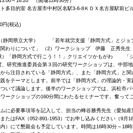
00～16:20 （開場12時30分）
的室 名古屋市中村区名駅3-6-8ＫＤＸ名古屋駅前ビル
円(税込)
静岡県立大学） 「若年就労支援「静岡方式」とジョ
の関わりについて」 （2）ワークショップ 伊藤 正秀先
文献）「静岡方式で行こう！！」クリエイツかもがわ 「
度、研究推進委員会第３回の研究ワークショップは、中部
界から注目されている「静岡方式」、また「静岡方式」と関
実践をテーマとします。前半では「静岡方式」の理論的・実
について議論します。後半のワークショップでは、浜松市パ
ワークショップの160分間にわたるセミナーです。奮って
ームに必要事項等を記入して、担当の蜂谷勝秀先生（愛知産
付ファイルまたはFAX（052-891-1953）でお申し込みください
にて懇親会も予定しています。時間は16時30分～18時30