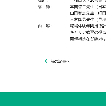
場所： 早稲田大学26号館（大
講 師： 本間啓二先生（日本
山田智之先生（町田市立
三村隆男先生（早稲田
内 容： 職場体験年間指導計画
キャリア教育の視点で作成す
開催場所など詳細
前の記事へ