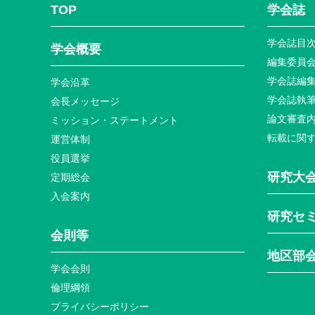
TOP
学会誌
学会誌目
学会概要
編集委員
学会誌編
学会沿革
学会誌執
会長メッセージ
論文審査
ミッション・ステートメント
転載に関
運営体制
役員選挙
研究大
定期総会
入会案内
研究セ
会則等
地区部
学会会則
倫理綱領
プライバシーポリシー