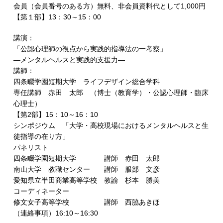
会員（会員番号のある方）無料、非会員資料代として1,000円
【第１部】13：30～15：00
講演：
「公認心理師の視点から実践的指導法の一考察」
―メンタルヘルスと実践的支援力―
講師：
四条畷学園短期大学 ライフデザイン総合学科
専任講師 赤田 太郎 （博士（教育学）・公認心理師・臨床
心理士）
【第2部】15：10～16：10
シンポジウム 「大学・高校現場におけるメンタルヘルスと生
徒指導の在り方」
パネリスト
四条畷学園短期大学 講師 赤田 太郎
南山大学 教職センター 講師 服部 文彦
愛知県立半田商業高等学校 教諭 杉本 勝美
コーディネーター
修文女子高等学校 講師 西脇あきほ
（連絡事項）16:10～16:30