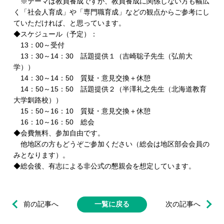
※テーマは教員養成ですが、教員養成に関係しない方も幅広
く「社会人育成」や「専門職育成」などの観点からご参考にし
ていただければ、と思っています。
◆スケジュール（予定）：
13：00～受付
13：30～14：30 話題提供１（吉崎聡子先生（弘前大
学））
14：30～14：50 質疑・意見交換＋休憩
14：50～15：50 話題提供２（半澤礼之先生（北海道教育
大学釧路校））
15：50～16：10 質疑・意見交換＋休憩
16：10～16：50 総会
◆会費無料、参加自由です。
他地区の方もどうぞご参加ください（総会は地区部会会員の
みとなります）。
◆総会後、有志による非公式の懇親会を想定しています。
前の記事へ
一覧に戻る
次の記事へ