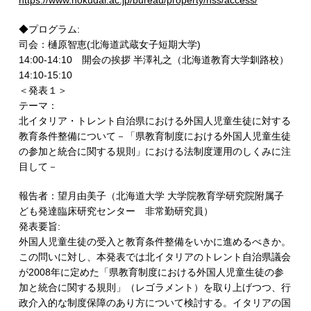
https://www.hokudai.ac.jp/bureau/property/hss/access/
◆プログラム:
司会：樋原智恵(北海道武蔵女子短期大学)
14:00-14:10 開会の挨拶 半澤礼之（北海道教育大学釧路校）
14:10-15:10
＜発表１＞
テーマ：
北イタリア・トレント自治県における外国人児童生徒に対する
教育条件整備について－「県教育制度における外国人児童生徒
の参加と統合に関する規則」における法制度運用のしくみに注
目して－
報告者：望月由美子（北海道大学 大学院教育学研究院附属子
ども発達臨床研究センター 非常勤研究員）
発表要旨:
外国人児童生徒の受入と教育条件整備をいかに進めるべきか。
この問いに対し、本発表では北イタリアのトレント自治県議会
が2008年に定めた「県教育制度における外国人児童生徒の参
加と統合に関する規則」（レゴラメント）を取り上げつつ、行
政介入的な制度保障のあり方について検討する。イタリアの国