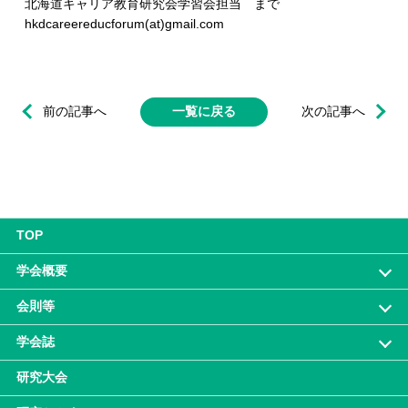
北海道キャリア教育研究会学習会担当 まで
hkdcareereducforum(at)gmail.com
前の記事へ
一覧に戻る
次の記事へ
TOP
学会概要
会則等
学会誌
研究大会