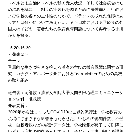
レベルと地自治体レベルの移民受入状況、そして社会統合のた
め歩みを概観し、制度の実装化を図るための法整備と、行政お
よび学校の各々の主体性のなかで、バランスの取れた保障のあ
り方とは何かについて考えたい。また日本における学齢期の外
国人の子ども・若者たちの教育保障問題について再考する手掛
かりを探る。
15:20-16:20
＜発表２＞
テーマ :
重層的な生きづらさを抱える若者の学びの機会保障に関する研
究：カナダ・アルバータ州におけるTeen Motherのための高校
の取り組み
報告者：岡部敦（清泉女学院大学人間学部心理コミュニケーシ
ョン学科 准教授）
発表要旨：
2020年からはじまったCOVID19の世界的流行は、学校教育の
現場にさまざまな影響をもたらせた。いじめの認知件数、不登
校、自殺者数などの統計データは、学校閉鎖が終了して以降に
いずれも増加の傾向を示しており、子ども・若者が抱える課題