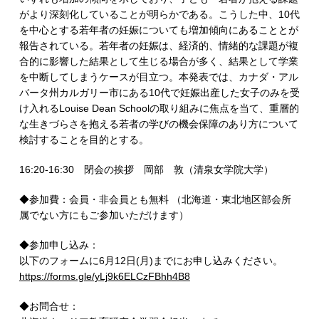
がより深刻化していることが明らかである。こうした中、10代
を中心とする若年者の妊娠についても増加傾向にあることとが
報告されている。若年者の妊娠は、経済的、情緒的な課題が複
合的に影響した結果として生じる場合が多く、結果として学業
を中断してしまうケースが目立つ。本発表では、カナダ・アル
バータ州カルガリー市にある10代で妊娠出産した女子のみを受
け入れるLouise Dean Schoolの取り組みに焦点を当て、重層的
な生きづらさを抱える若者の学びの機会保障のあり方について
検討することを目的とする。
16:20-16:30 閉会の挨拶 岡部 敦（清泉女学院大学）
◆参加費：会員・非会員とも無料 （北海道・東北地区部会所
属でない方にもご参加いただけます）
◆参加申し込み：
以下のフォームに6月12日(月)までにお申し込みください。
https://forms.gle/yLj9k6ELCzFBhh4B8
◆お問合せ：