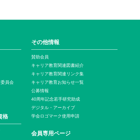
その他情報
賛助会員
キャリア教育関連図書紹介
キャリア教育関連リンク集
定委員会
キャリア教育お知らせ⼀覧
公募情報
40周年記念若⼿研究助成
デジタル・アーカイブ
資格
学会ロゴマーク使⽤申請
て
会員専⽤ページ