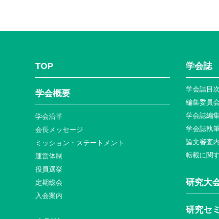
TOP
学会誌
学会誌目
学会概要
編集委員
学会誌編
学会沿革
学会誌執
会長メッセージ
論文審査
ミッション・ステートメント
転載に関
運営体制
役員選挙
研究大
定期総会
入会案内
研究セ