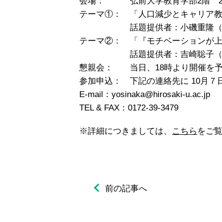
会場： 弘前大学教育学部2階 2
テーマ①： 「人口減少とキャリア
話題提供者：小磯重隆（弘前大
テーマ②： 「『モチベーションが
話題提供者：吉崎聡子（弘前大
懇親会： 当日、18時より開催を
参加申込： 下記の連絡先に 10月
E-mail：yosinaka@hirosaki-u.ac.jp
TEL & FAX：0172-39-3479
※詳細につきましては、
こちら
をご
前の記事へ