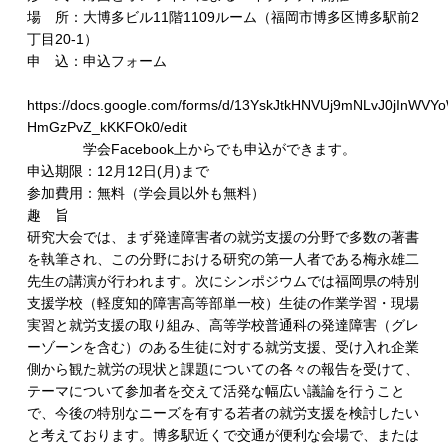
場 所：大博多ビル11階1109ルーム（福岡市博多区博多駅前2
丁目20-1）
申 込：申込フォーム
https://docs.google.com/forms/d/13YskJtkHNVUj9mNLvJ0jInWVY
HmGzPvZ_kKKFOk0/edit
学会Facebook上からでも申込ができます。
申込期限：12月12日(月)まで
参加費用：無料（学会員以外も無料）
趣 旨
研究大会では、まず発達障害者の就労支援の分野で多数の著書
を執筆され、この分野における研究の第一人者である梅永雄二
先生の講演が行われます。次にシンポジウムでは福岡県の特別
支援学校（軽度知的障害高等部単一校）生徒の作業学習・現場
実習と就労支援の取り組み、高等学校普通科の発達障害（グレ
ーゾーンを含む）のある生徒に対する就労支援、受け入れ企業
側から観た就労の現状と課題についての各々の報告を受けて、
テーマについて参加者を交えて活発な幅広い議論を行うこと
で、今後の特別なニーズを有する若者の就労支援を検討したい
と考えております。博多駅近くで交通が便利な会場で、または