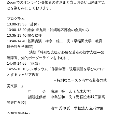
Zoomでのオンライン参加者の皆さまと当日お会い出来ますこ
とを楽しみにしております。
プログラム
13:00-13:35（受付）
13:00-13:20 総会 ※九州・沖縄地区部会の会員のみ
13:35-13:40 開会挨拶
13:40-14:40 基調講演 梅永 雄二 氏（早稲田大学 教育・
総合科学学術院）
演題「特別な支援が必要な若者の就労支援―発
達障害、知的ボーダーラインを中心に」
14:40-14:55 （休憩）
14:55-16:10シンポジウム「作業学習・現場実習を学びのコア
とするキャリア教育
－特別なニーズを有する若者の就
労支援－」
司 会 廣瀬 等 氏（琉球大学）
話題提供者 中島弘和 氏（元 国立都城工業高
等専門学校）
濱本 秀伸 氏（学校法人 立花学園
立花高等学校）