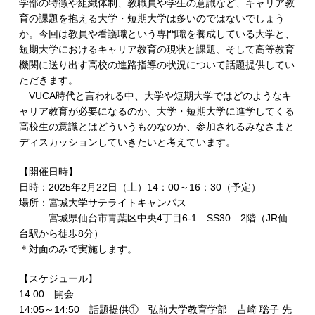
学部の特徴や組織体制、教職員や学生の意識など、キャリア教
育の課題を抱える大学・短期大学は多いのではないでしょう
か。今回は教員や看護職という専門職を養成している大学と、
短期大学におけるキャリア教育の現状と課題、そして高等教育
機関に送り出す高校の進路指導の状況について話題提供してい
ただきます。
VUCA時代と言われる中、大学や短期大学ではどのようなキ
ャリア教育が必要になるのか、大学・短期大学に進学してくる
高校生の意識とはどういうものなのか、参加されるみなさまと
ディスカッションしていきたいと考えています。
【開催日時】
日時：2025年2月22日（土）14：00～16：30（予定）
場所：宮城大学サテライトキャンパス
宮城県仙台市青葉区中央4丁目6-1 SS30 2階（JR仙
台駅から徒歩8分）
＊対面のみで実施します。
【スケジュール】
14:00 開会
14:05～14:50 話題提供① 弘前大学教育学部 吉崎 聡子 先