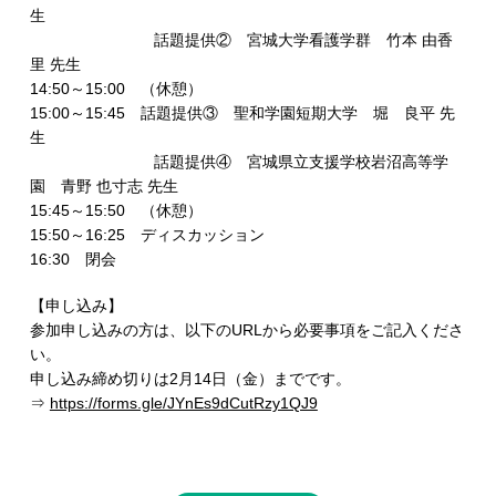
生
話題提供② 宮城大学看護学群 竹本 由香
里 先生
14:50～15:00 （休憩）
15:00～15:45 話題提供③ 聖和学園短期大学 堀 良平 先
生
話題提供④ 宮城県立支援学校岩沼高等学
園 青野 也寸志 先生
15:45～15:50 （休憩）
15:50～16:25 ディスカッション
16:30 閉会
【申し込み】
参加申し込みの方は、以下のURLから必要事項をご記入くださ
い。
申し込み締め切りは2月14日（金）までです。
⇒
https://forms.gle/JYnEs9dCutRzy1QJ9