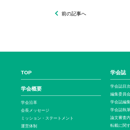
前の記事へ
TOP
学会誌
学会誌目
学会概要
編集委員
学会誌編
学会沿革
学会誌執
会長メッセージ
論文審査
ミッション・ステートメント
転載に関
運営体制