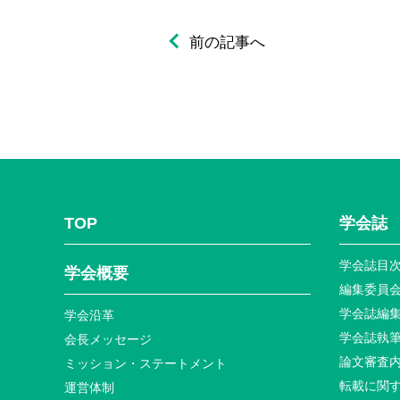
前の記事へ
TOP
学会誌
学会誌目
学会概要
編集委員
学会誌編
学会沿革
学会誌執
会長メッセージ
論文審査
ミッション・ステートメント
転載に関
運営体制