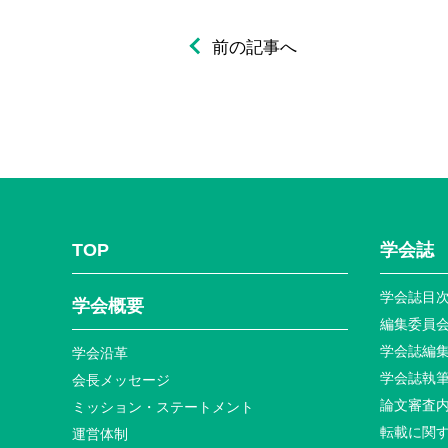
前の記事へ
TOP
学会誌
学会誌目
学会概要
編集委員
学会誌編
学会沿革
学会誌執
会長メッセージ
論文審査
ミッション・ステートメント
転載に関
運営体制