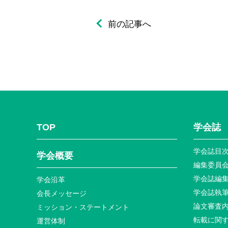
前の記事へ
TOP
学会誌
学会誌目
学会概要
編集委員
学会誌編
学会沿革
学会誌執
会長メッセージ
論文審査
ミッション・ステートメント
転載に関
運営体制